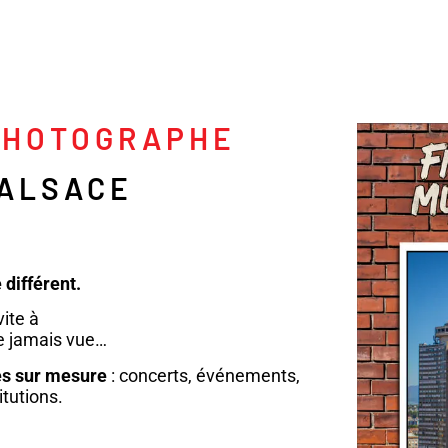
 PHOTOGRAPHE
 ALSACE
 différent.
vite à
e jamais vue…
es sur mesure
: concerts, événements,
itutions.